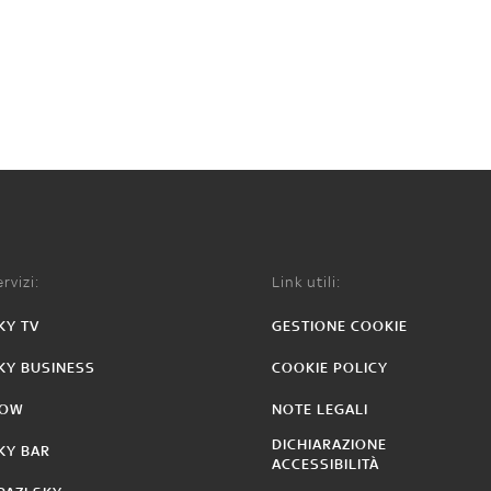
rvizi:
Link utili:
KY TV
GESTIONE COOKIE
KY BUSINESS
COOKIE POLICY
OW
NOTE LEGALI
DICHIARAZIONE
KY BAR
ACCESSIBILITÀ