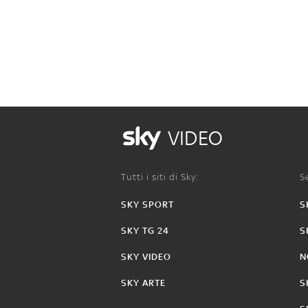
VIDEO
Tutti i siti di Sky:
Se
SKY SPORT
S
SKY TG 24
S
SKY VIDEO
N
SKY ARTE
S