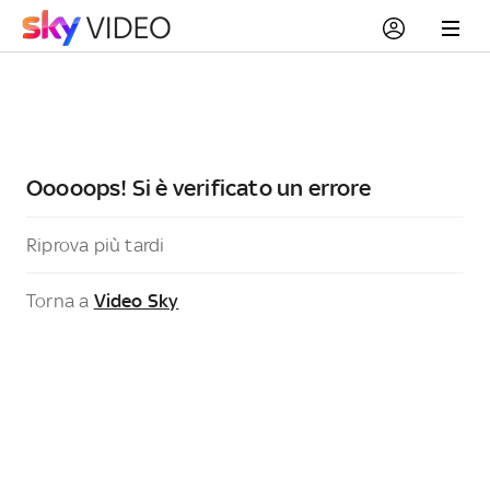
Ooooops! Si è verificato un errore
Riprova più tardi
Torna a
Video Sky