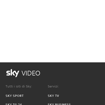
VIDEO
Tutti i siti di Sky:
Servizi:
SKY SPORT
SKY TV
SKY TG 24
SKY BUSINESS