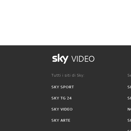
VIDEO
Tutti i siti di Sky:
Se
SKY SPORT
S
SKY TG 24
S
SKY VIDEO
N
SKY ARTE
S