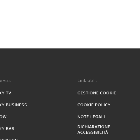
rvizi:
Link utili:
KY TV
GESTIONE COOKIE
KY BUSINESS
COOKIE POLICY
OW
NOTE LEGALI
DICHIARAZIONE
KY BAR
ACCESSIBILITÀ