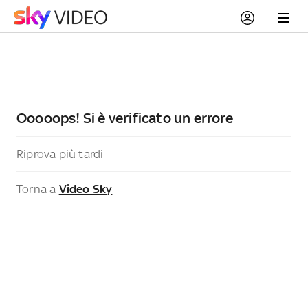
Ooooops! Si è verificato un errore
Riprova più tardi
Torna a
Video Sky