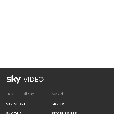
VIDEO
Tutti i siti di Sky:
Servizi:
SKY SPORT
SKY TV
SKY TG 24
SKY BUSINESS