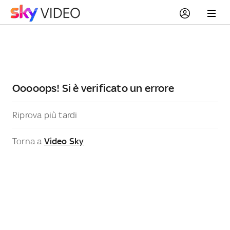
Ooooops! Si è verificato un errore
Riprova più tardi
Torna a
Video Sky