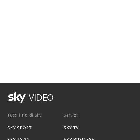
VIDEO
Tutti i siti di Sky:
Servizi:
SKY SPORT
SKY TV
SKY TG 24
SKY BUSINESS