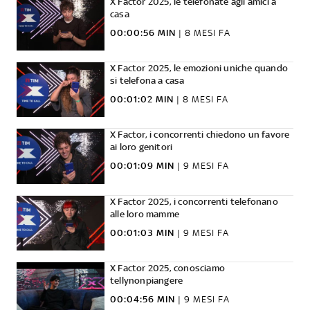
X Factor 2025, le telefonate agli amici a
casa
00:00:56 MIN
|
8 MESI FA
X Factor 2025, le emozioni uniche quando
si telefona a casa
00:01:02 MIN
|
8 MESI FA
X Factor, i concorrenti chiedono un favore
ai loro genitori
00:01:09 MIN
|
9 MESI FA
X Factor 2025, i concorrenti telefonano
alle loro mamme
00:01:03 MIN
|
9 MESI FA
X Factor 2025, conosciamo
tellynonpiangere
00:04:56 MIN
|
9 MESI FA