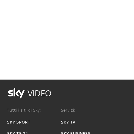
VIDEO
Tutti i siti di Sky:
Servizi:
SKY SPORT
SKY TV
SKY TG 24
SKY BUSINESS