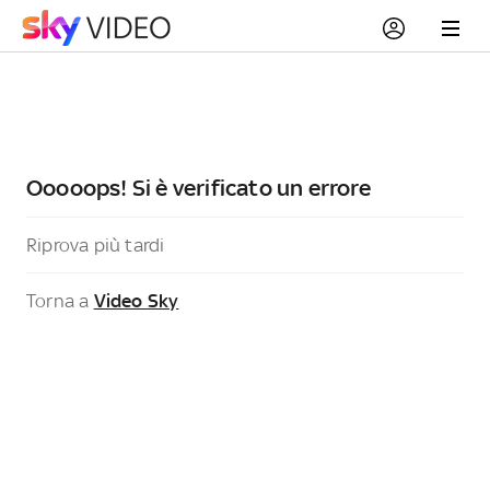
Ooooops! Si è verificato un errore
Riprova più tardi
Torna a
Video Sky