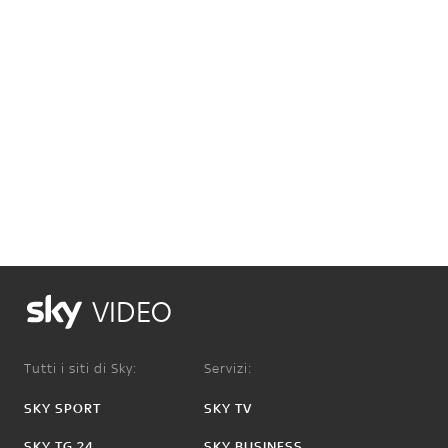
VIDEO
Tutti i siti di Sky:
Servizi:
SKY SPORT
SKY TV
SKY TG 24
SKY BUSINESS