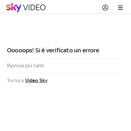
Ooooops! Si è verificato un errore
Riprova più tardi
Torna a
Video Sky