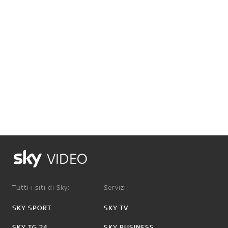
VIDEO
Tutti i siti di Sky:
Servizi:
SKY SPORT
SKY TV
SKY TG 24
SKY BUSINESS