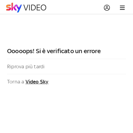
Ooooops! Si è verificato un errore
Riprova più tardi
Torna a
Video Sky