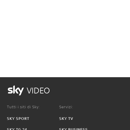
VIDEO
Tutti i siti di Sky:
Servizi:
SKY SPORT
SKY TV
SKY TG 24
SKY BUSINESS