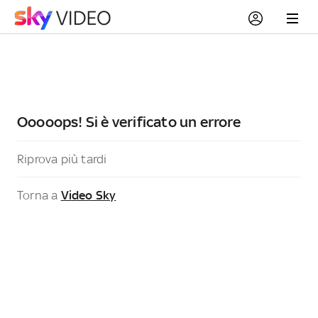
Ooooops! Si è verificato un errore
Riprova più tardi
Torna a
Video Sky