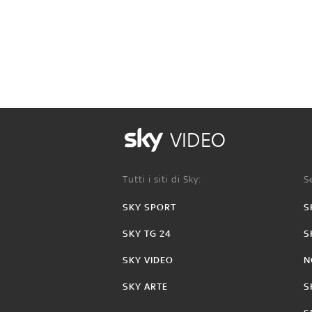
VIDEO
Tutti i siti di Sky:
Se
SKY SPORT
S
SKY TG 24
S
SKY VIDEO
N
SKY ARTE
S