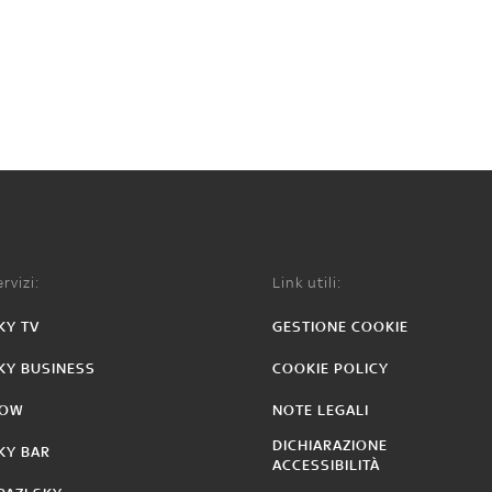
rvizi:
Link utili:
KY TV
GESTIONE COOKIE
KY BUSINESS
COOKIE POLICY
OW
NOTE LEGALI
DICHIARAZIONE
KY BAR
ACCESSIBILITÀ