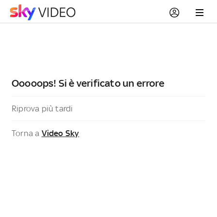
Ooooops! Si è verificato un errore
Riprova più tardi
Torna a
Video Sky