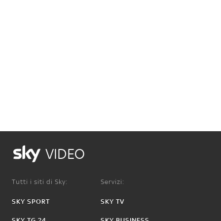
VIDEO
Tutti i siti di Sky:
Servizi:
SKY SPORT
SKY TV
SKY TG 24
SKY BUSINESS