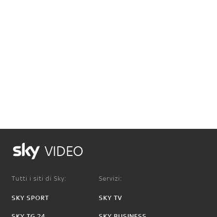
VIDEO
Tutti i siti di Sky:
Servizi:
SKY SPORT
SKY TV
SKY TG 24
SKY BUSINESS