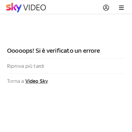
Ooooops! Si è verificato un errore
Riprova più tardi
Torna a
Video Sky