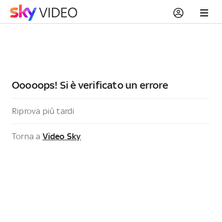
Ooooops! Si è verificato un errore
Riprova più tardi
Torna a
Video Sky