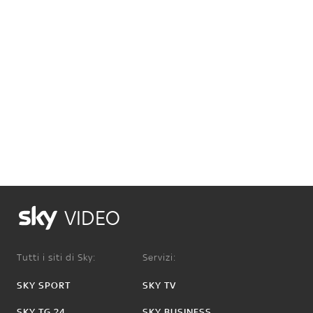
VIDEO
Tutti i siti di Sky:
Servizi:
SKY SPORT
SKY TV
SKY TG 24
SKY BUSINESS