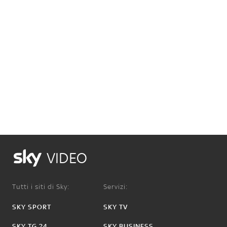
VIDEO
Tutti i siti di Sky:
Servizi:
SKY SPORT
SKY TV
SKY TG 24
SKY BUSINESS