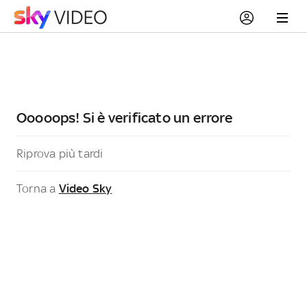
Ooooops! Si è verificato un errore
Riprova più tardi
Torna a
Video Sky