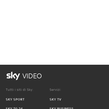
VIDEO
Tutti i siti di Sky:
Servizi:
SKY SPORT
SKY TV
SKY TG 24
SKY BUSINESS