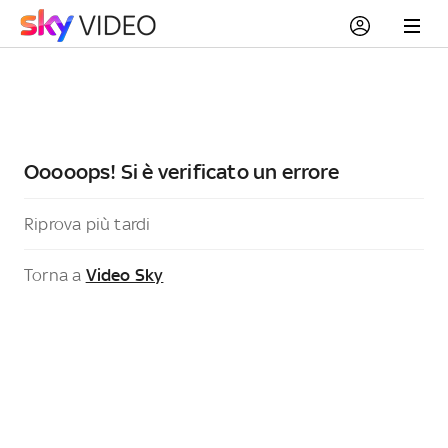
Ooooops! Si è verificato un errore
Riprova più tardi
Torna a
Video Sky