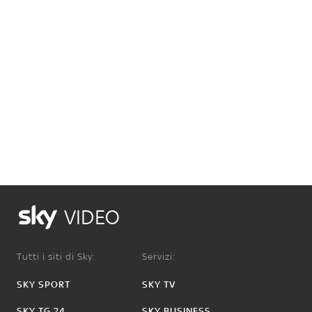
VIDEO
Tutti i siti di Sky:
Servizi:
SKY SPORT
SKY TV
SKY TG 24
SKY BUSINESS