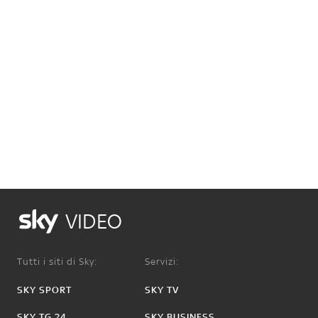
VIDEO
Tutti i siti di Sky:
Servizi:
SKY SPORT
SKY TV
SKY TG 24
SKY BUSINESS