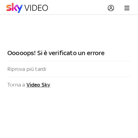
Ooooops! Si è verificato un errore
Riprova più tardi
Torna a
Video Sky