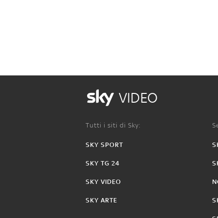
VIDEO
Tutti i siti di Sky:
Se
SKY SPORT
S
SKY TG 24
S
SKY VIDEO
N
SKY ARTE
S