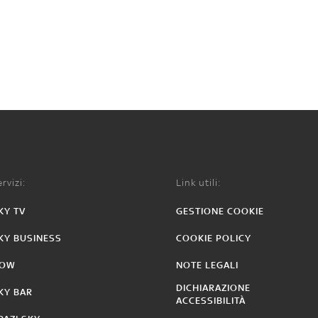
rvizi:
Link utili:
KY TV
GESTIONE COOKIE
KY BUSINESS
COOKIE POLICY
OW
NOTE LEGALI
DICHIARAZIONE
KY BAR
ACCESSIBILITÀ