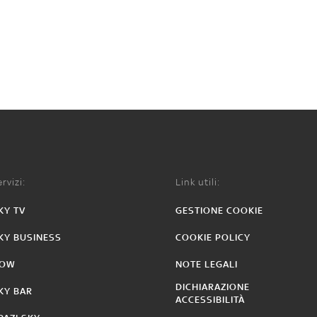
rvizi:
Link utili:
KY TV
GESTIONE COOKIE
KY BUSINESS
COOKIE POLICY
OW
NOTE LEGALI
DICHIARAZIONE
KY BAR
ACCESSIBILITÀ