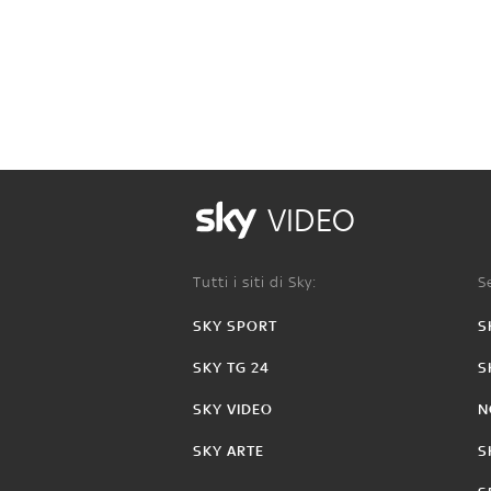
VIDEO
Tutti i siti di Sky:
Se
SKY SPORT
S
SKY TG 24
S
SKY VIDEO
N
SKY ARTE
S