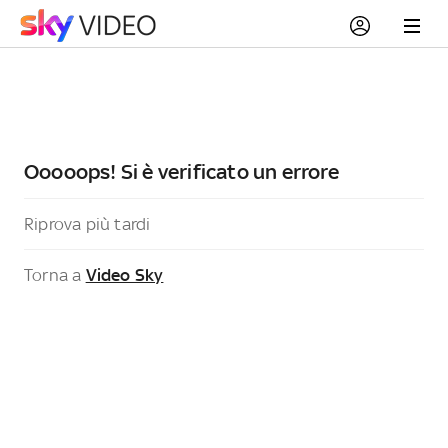
Ooooops! Si è verificato un errore
Riprova più tardi
Torna a
Video Sky