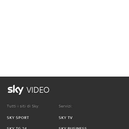
VIDEO
Tutti i siti di Sky:
Servizi:
SKY SPORT
SKY TV
SKY TG 24
SKY BUSINESS