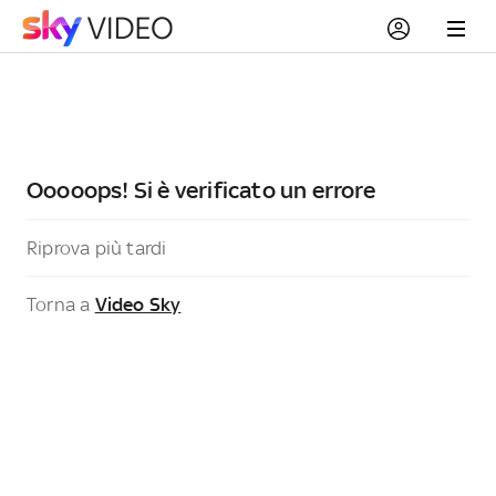
Ooooops! Si è verificato un errore
Riprova più tardi
Torna a
Video Sky