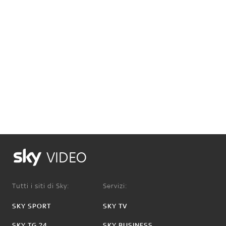
VIDEO
Tutti i siti di Sky:
Servizi:
SKY SPORT
SKY TV
SKY TG 24
SKY BUSINESS