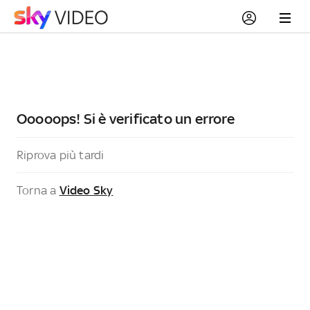
Ooooops! Si è verificato un errore
Riprova più tardi
Torna a
Video Sky