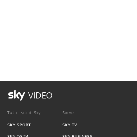
VIDEO
Tutti i siti di Sky:
Servizi:
SKY SPORT
SKY TV
SKY TG 24
SKY BUSINESS