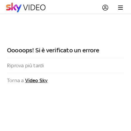
Ooooops! Si è verificato un errore
Riprova più tardi
Torna a
Video Sky