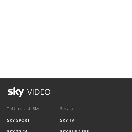
VIDEO
Tutti i siti di Sky:
Servizi:
SKY SPORT
SKY TV
SKY TG 24
SKY BUSINESS