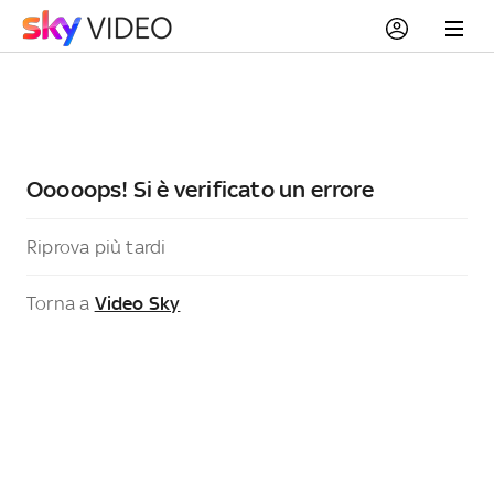
Ooooops! Si è verificato un errore
Riprova più tardi
Torna a
Video Sky