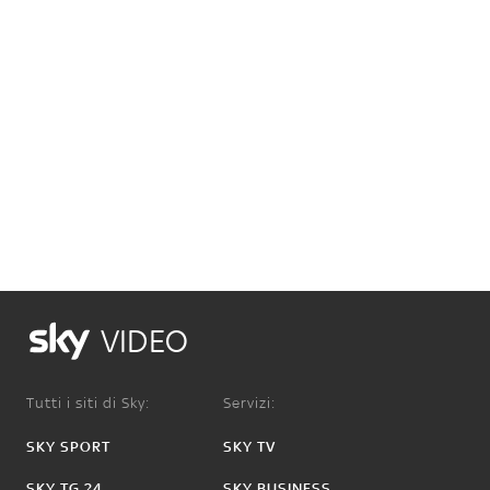
VIDEO
Tutti i siti di Sky:
Servizi:
SKY SPORT
SKY TV
SKY TG 24
SKY BUSINESS