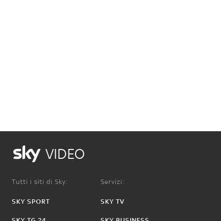
VIDEO
Tutti i siti di Sky:
Servizi:
SKY SPORT
SKY TV
SKY TG 24
SKY BUSINESS