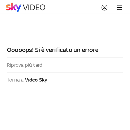
Ooooops! Si è verificato un errore
Riprova più tardi
Torna a
Video Sky