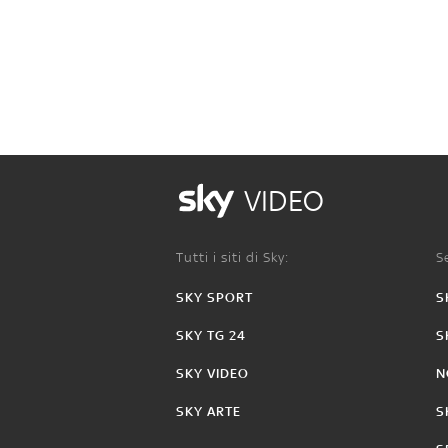
VIDEO
Tutti i siti di Sky:
Se
SKY SPORT
S
SKY TG 24
S
SKY VIDEO
N
SKY ARTE
S