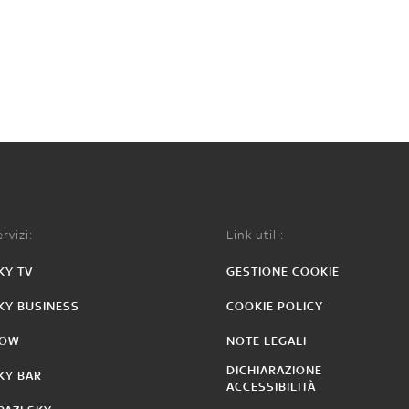
rvizi:
Link utili:
KY TV
GESTIONE COOKIE
KY BUSINESS
COOKIE POLICY
OW
NOTE LEGALI
DICHIARAZIONE
KY BAR
ACCESSIBILITÀ