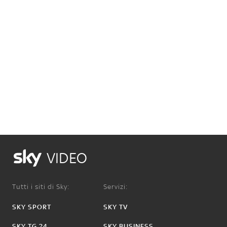
VIDEO
Tutti i siti di Sky:
Servizi:
SKY SPORT
SKY TV
SKY TG 24
SKY BUSINESS