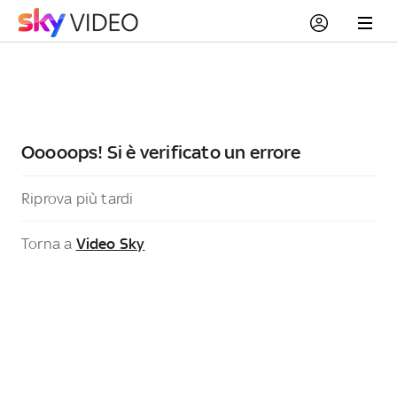
Ooooops! Si è verificato un errore
Riprova più tardi
Torna a
Video Sky