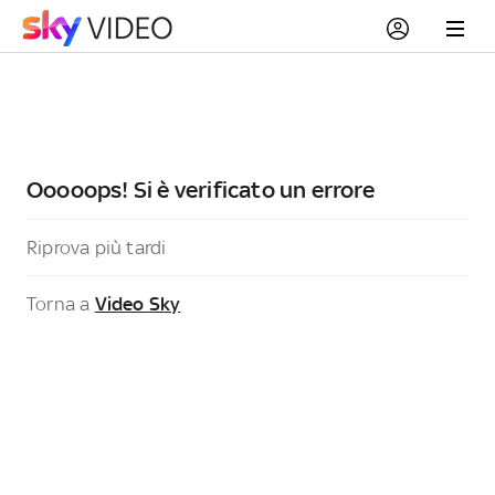
Ooooops! Si è verificato un errore
Riprova più tardi
Torna a
Video Sky