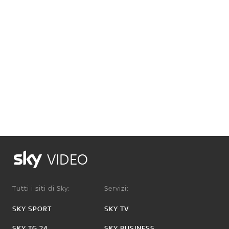
VIDEO
Tutti i siti di Sky:
Servizi:
SKY SPORT
SKY TV
SKY TG 24
SKY BUSINESS