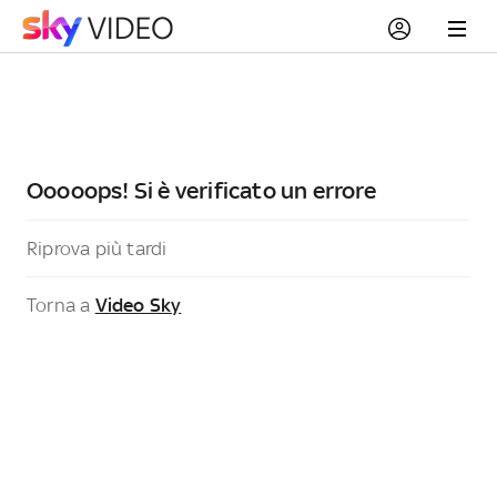
Ooooops! Si è verificato un errore
Riprova più tardi
Torna a
Video Sky