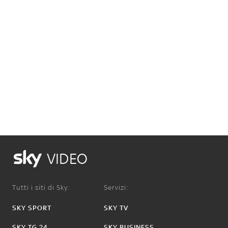
VIDEO
Tutti i siti di Sky:
Servizi:
SKY SPORT
SKY TV
SKY TG 24
SKY BUSINESS