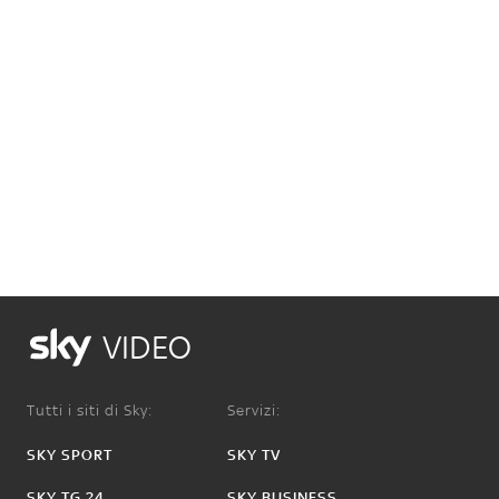
VIDEO
Tutti i siti di Sky:
Servizi:
SKY SPORT
SKY TV
SKY TG 24
SKY BUSINESS