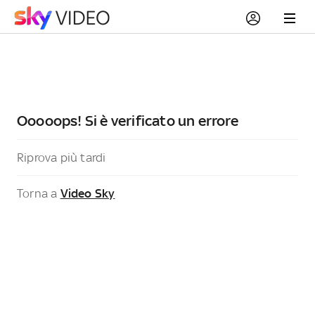
Ooooops! Si è verificato un errore
Riprova più tardi
Torna a
Video Sky