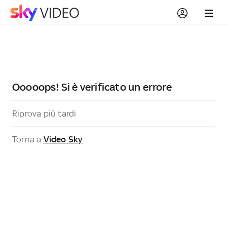
Ooooops! Si è verificato un errore
Riprova più tardi
Torna a
Video Sky