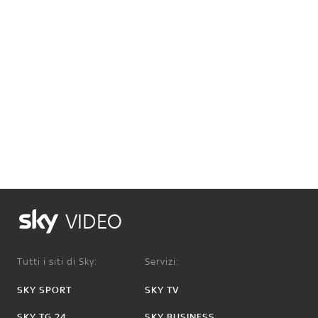
VIDEO
Tutti i siti di Sky:
Servizi:
SKY SPORT
SKY TV
SKY TG 24
SKY BUSINESS