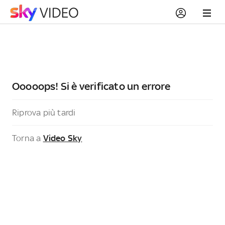
Ooooops! Si è verificato un errore
Riprova più tardi
Torna a
Video Sky