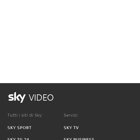
VIDEO
Tutti i siti di Sky:
Servizi:
SKY SPORT
SKY TV
SKY TG 24
SKY BUSINESS