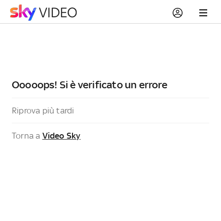
Ooooops! Si è verificato un errore
Riprova più tardi
Torna a
Video Sky