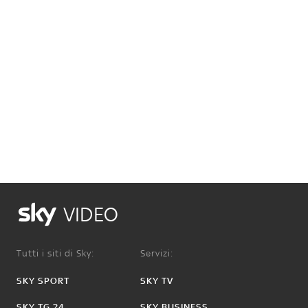
VIDEO
Tutti i siti di Sky:
Servizi:
SKY SPORT
SKY TV
SKY TG 24
SKY BUSINESS