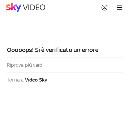
Ooooops! Si è verificato un errore
Riprova più tardi
Torna a
Video Sky