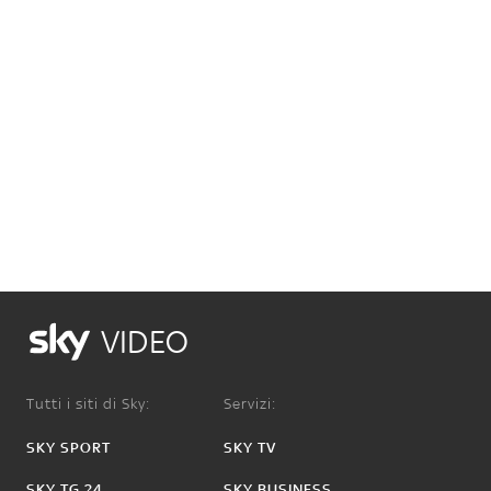
VIDEO
Tutti i siti di Sky:
Servizi:
SKY SPORT
SKY TV
SKY TG 24
SKY BUSINESS