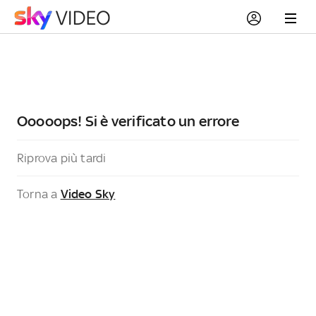
Ooooops! Si è verificato un errore
Riprova più tardi
Torna a
Video Sky