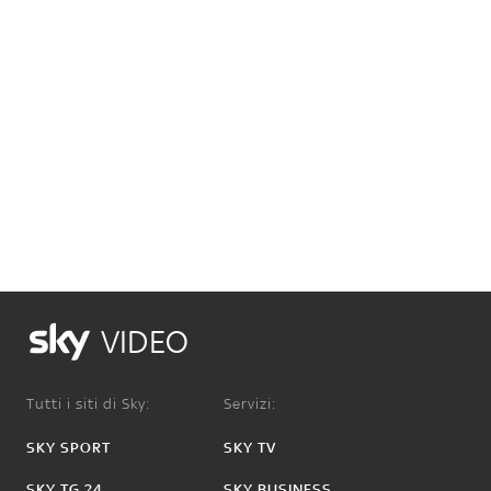
VIDEO
Tutti i siti di Sky:
Servizi:
SKY SPORT
SKY TV
SKY TG 24
SKY BUSINESS