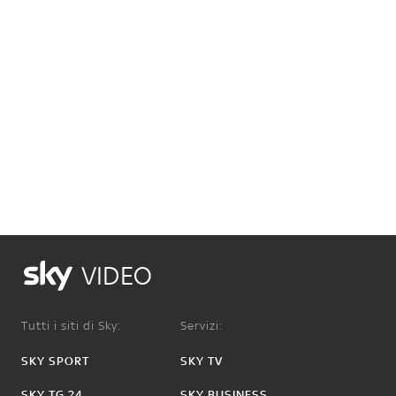
VIDEO
Tutti i siti di Sky:
Servizi:
SKY SPORT
SKY TV
SKY TG 24
SKY BUSINESS