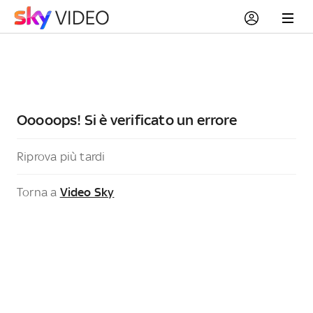
Ooooops! Si è verificato un errore
Riprova più tardi
Torna a
Video Sky