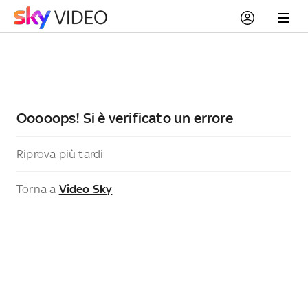
Ooooops! Si è verificato un errore
Riprova più tardi
Torna a
Video Sky