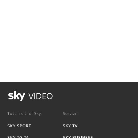
VIDEO
Tutti i siti di Sky:
Servizi:
SKY SPORT
SKY TV
SKY TG 24
SKY BUSINESS