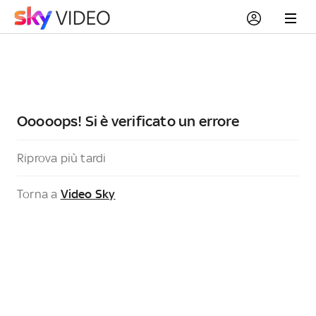
Ooooops! Si è verificato un errore
Riprova più tardi
Torna a
Video Sky