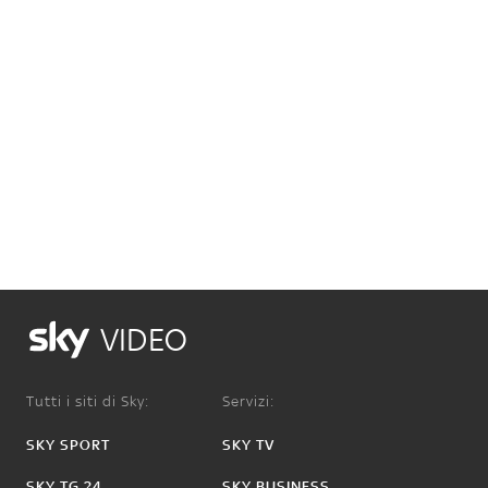
VIDEO
Tutti i siti di Sky:
Servizi:
SKY SPORT
SKY TV
SKY TG 24
SKY BUSINESS