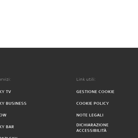
rvizi:
Link utili:
KY TV
GESTIONE COOKIE
KY BUSINESS
COOKIE POLICY
OW
NOTE LEGALI
DICHIARAZIONE
KY BAR
ACCESSIBILITÀ