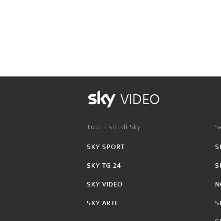
VIDEO
Tutti i siti di Sky:
Se
SKY SPORT
S
SKY TG 24
S
SKY VIDEO
N
SKY ARTE
S