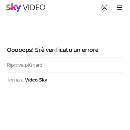
Ooooops! Si è verificato un errore
Riprova più tardi
Torna a
Video Sky