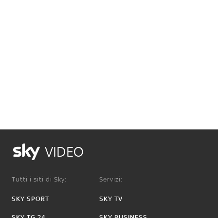
VIDEO
Tutti i siti di Sky:
Servizi:
SKY SPORT
SKY TV
SKY TG 24
SKY BUSINESS