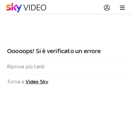
Ooooops! Si è verificato un errore
Riprova più tardi
Torna a
Video Sky