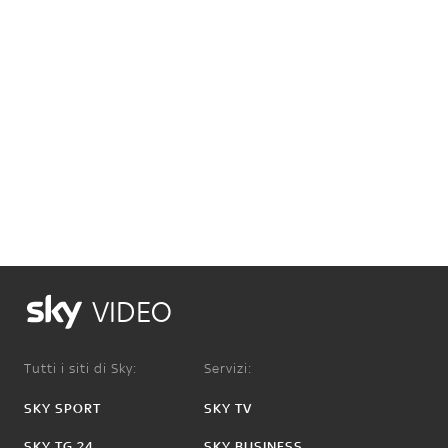
VIDEO
Tutti i siti di Sky:
Servizi:
SKY SPORT
SKY TV
SKY TG 24
SKY BUSINESS