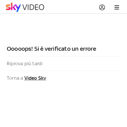
Ooooops! Si è verificato un errore
Riprova più tardi
Torna a
Video Sky