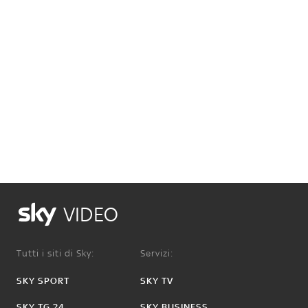
VIDEO
Tutti i siti di Sky:
Servizi:
SKY SPORT
SKY TV
SKY TG 24
SKY BUSINESS