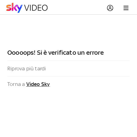
Ooooops! Si è verificato un errore
Riprova più tardi
Torna a
Video Sky