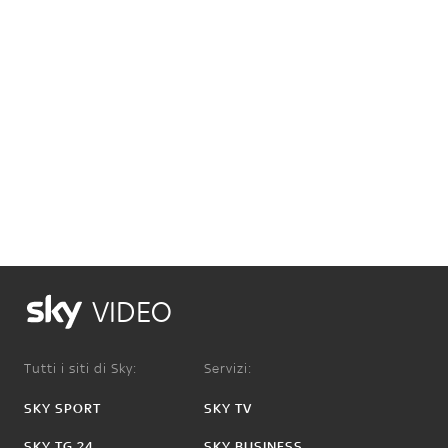
VIDEO
Tutti i siti di Sky:
Servizi:
SKY SPORT
SKY TV
SKY TG 24
SKY BUSINESS