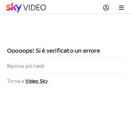
Ooooops! Si è verificato un errore
Riprova più tardi
Torna a
Video Sky