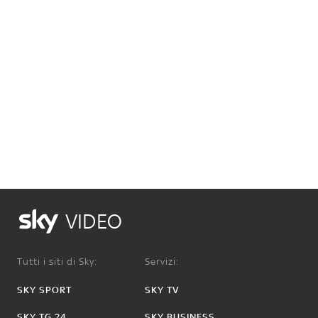
VIDEO
Tutti i siti di Sky:
Servizi:
SKY SPORT
SKY TV
SKY TG 24
SKY BUSINESS