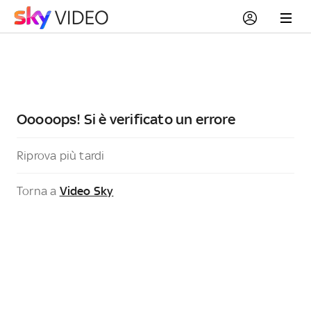
Ooooops! Si è verificato un errore
Riprova più tardi
Torna a
Video Sky