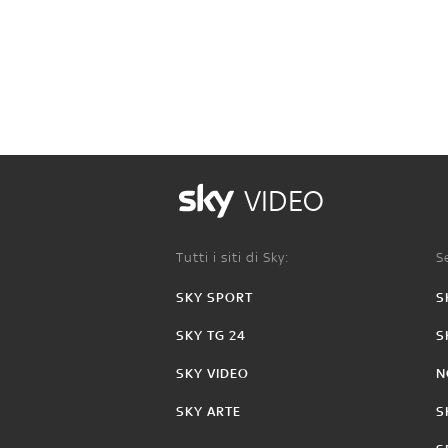
VIDEO
Tutti i siti di Sky:
Se
SKY SPORT
S
SKY TG 24
S
SKY VIDEO
N
SKY ARTE
S