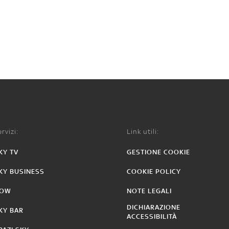
rvizi:
Link utili:
KY TV
GESTIONE COOKIE
KY BUSINESS
COOKIE POLICY
OW
NOTE LEGALI
DICHIARAZIONE
KY BAR
ACCESSIBILITÀ