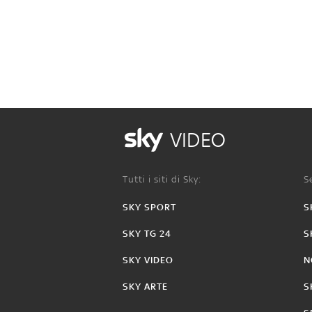
VIDEO
Tutti i siti di Sky:
Se
SKY SPORT
S
SKY TG 24
S
SKY VIDEO
N
SKY ARTE
S