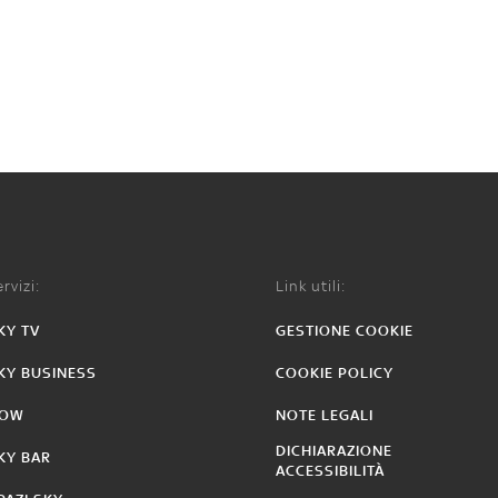
rvizi:
Link utili:
KY TV
GESTIONE COOKIE
KY BUSINESS
COOKIE POLICY
OW
NOTE LEGALI
DICHIARAZIONE
KY BAR
ACCESSIBILITÀ