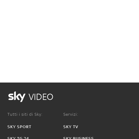
VIDEO
Tutti i siti di Sky:
Servizi:
SKY SPORT
SKY TV
SKY TG 24
SKY BUSINESS