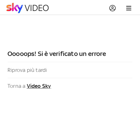
Ooooops! Si è verificato un errore
Riprova più tardi
Torna a
Video Sky