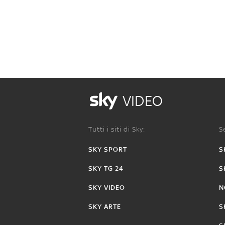
VIDEO
Tutti i siti di Sky:
Se
SKY SPORT
S
SKY TG 24
S
SKY VIDEO
N
SKY ARTE
S