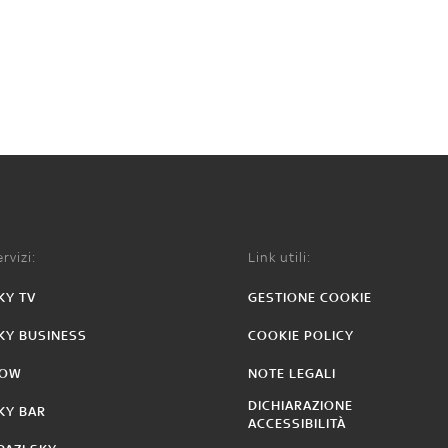
rvizi:
Link utili:
KY TV
GESTIONE COOKIE
KY BUSINESS
COOKIE POLICY
OW
NOTE LEGALI
DICHIARAZIONE
KY BAR
ACCESSIBILITÀ